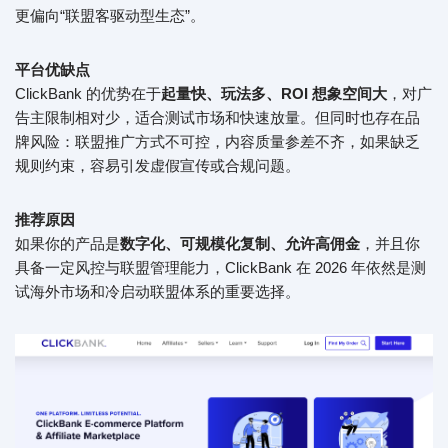
更偏向“联盟客驱动型生态”。
平台优缺点
ClickBank 的优势在于
起量快、玩法多、ROI 想象空间大
，对广
告主限制相对少，适合测试市场和快速放量。但同时也存在品
牌风险：联盟推广方式不可控，内容质量参差不齐，如果缺乏
规则约束，容易引发虚假宣传或合规问题。
推荐原因
如果你的产品是
数字化、可规模化复制、允许高佣金
，并且你
具备一定风控与联盟管理能力，ClickBank 在 2026 年依然是测
试海外市场和冷启动联盟体系的重要选择。