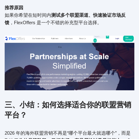
推荐原因
如果你希望在短时间内
测试多个联盟渠道、快速验证市场反
馈
，FlexOffers 是一个不错的补充型平台选择。
三、小结：如何选择适合你的联盟营销
平台？
2026 年的海外联盟营销不再是“哪个平台最大就选哪个”，而是