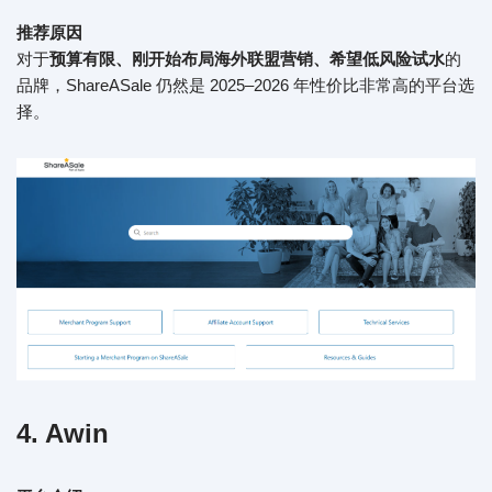
推荐原因
对于
预算有限、刚开始布局海外联盟营销、希望低风险试水
的
品牌，ShareASale 仍然是 2025–2026 年性价比非常高的平台选
择。
4. Awin