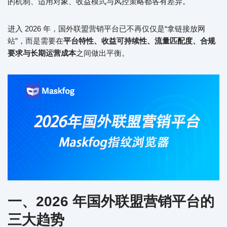
的机制、适用对象、收益模式与风控策略都各有差异。
进入 2026 年，国外联盟营销平台已不再仅仅是“拿链接放网
站”，而是需要在
平台特性、收益可持续性、流量匹配度、合规
要求与长期运营成本
之间做出平衡。
一、2026 年国外联盟营销平台的
三大趋势