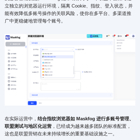
立独立的浏览器运行环境，隔离 Cookie、指纹、登入状态，并
能有效降低多账号操作的关联风险，使你在多平台、多渠道推
广中更稳健地管理每个账号。
在实际运营中，
结合指纹浏览器如 Maskfog 进行多账号管理、
联盟测试与地区化运营
，已经成为越来越多团队的标准配置，
这也是联盟营销在未来持续增长的重要基础设施之一。