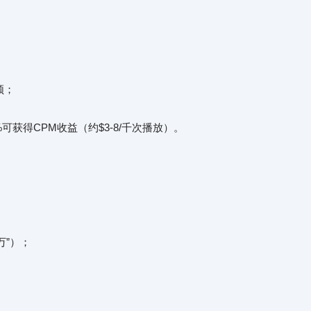
视频；
获得CPM收益（约$3-8/千次播放）。
万”）；
；